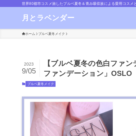
世界80都市コスメ旅したブルベ夏冬＆青み吸収族による愛用コスメ
月とラベンダー
ホーム
ブルベ夏冬メイク
【ブルベ夏冬の色白ファン
2023
9/05
ファンデーション」OSLO
ブルベ夏冬メイク