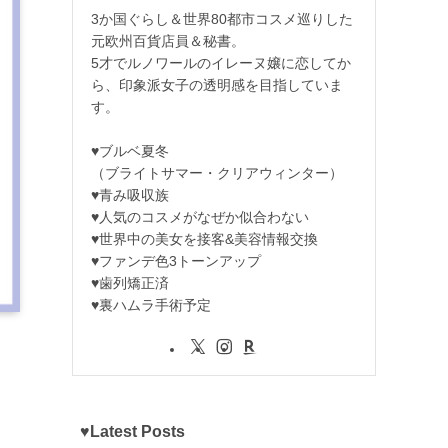
3か国ぐらし＆世界80都市コスメ巡りした
元欧州百貨店員＆秘書。
5才でルノワールのイレーヌ嬢に恋してか
ら、印象派女子の透明感を目指していま
す。
♥ブルベ夏冬
（ブライトサマー・クリアウィンター）
♥青み吸収族
♥人気のコスメがなぜか似合わない
♥世界中の美女を接客&美容情報交換
♥ファンデ色3トーンアップ
♥歯列矯正済
♥裏ハムラ手術予定
♥Latest Posts