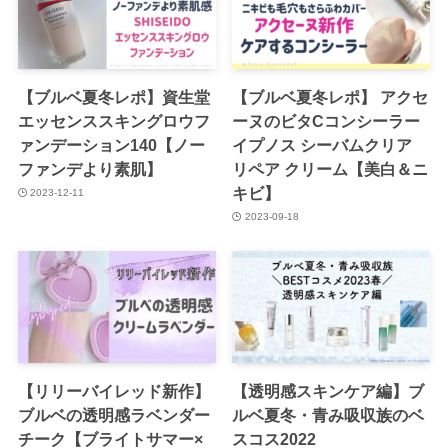
【ブルベ夏冬レポ】資生堂
【ブルベ夏冬レポ】 アクセ
エッセンススキングロウフ
ーヌのビタCコンシーラー
ァンデーション140【ノー
イプノス シーバムクリア
ファンデより素肌】
リペア クリーム【美白＆ニ
キビ】
2023-12-11
2023-09-18
【リリーバイレッド新作】
【透明感スキンケア編】ブ
ブルベの透明感ラベンダー
ルベ夏冬・青み吸収族のベ
チーク【ブライトサマー×
スコス2022