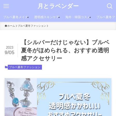
月とラベンダー
ブルベ夏冬メイク
透明感スキンケア
海外・韓国コスメ
ブルベ夏冬フ
ホーム
ブルベ夏冬ファッション
【シルバーだけじゃない】ブルベ
2023
夏冬がほめられる、おすすめ透明
9/05
感アクセサリー
ブルベ夏冬ファッション