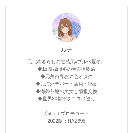
ルナ
元北欧暮らしの敏感肌xブルベ夏冬。
◆1st夏/2nd冬の青み吸収族
◆元美術専攻の色オタク
◆元海外デパート店員・秘書
◆海外各地の美女と情報交換
◆世界80都市をコスメ巡り
◇iHerbプロモコード
2022版：HAZ695