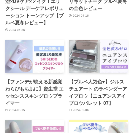
湿×UVケア×メイク！エリ
リキッドチーク ブルベ夏冬
クシール デーケアレボリュ
の全色レビュー
ーション トーンアップ【ブ
2024-04-16
ルベ夏冬レビュー】
2024-06-26
【ファンデが映える新感覚
【ブルベ人気色♥】ジルス
わらびもち肌に】資生堂 エ
チュアート のラベンダーア
ッセンススキングロウプラ
イブロウ【ニュアンスアイ
イマー
ブロウパレット 07】
2024-03-15
2024-02-06