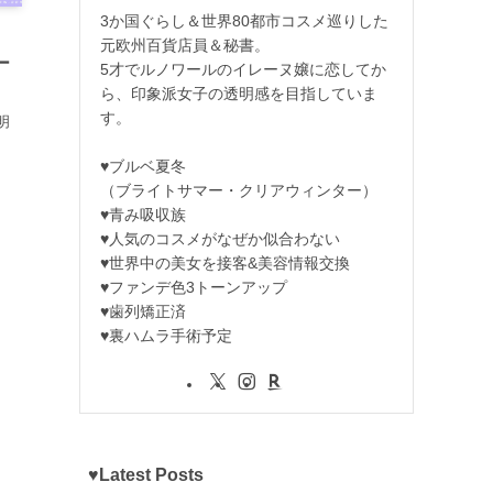
3か国ぐらし＆世界80都市コスメ巡りした
。
元欧州百貨店員＆秘書。
ー
5才でルノワールのイレーヌ嬢に恋してか
ら、印象派女子の透明感を目指していま
す。
明
♥ブルベ夏冬
（ブライトサマー・クリアウィンター）
♥青み吸収族
♥人気のコスメがなぜか似合わない
♥世界中の美女を接客&美容情報交換
♥ファンデ色3トーンアップ
♥歯列矯正済
♥裏ハムラ手術予定
♥Latest Posts