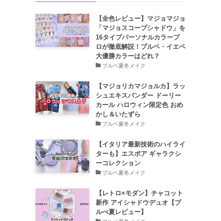
【全色レビュー】マジョマジョ
「マジョスコープシャドウ」を
16タイプパーソナルカラープ
ロが徹底解説！ブルベ・イエベ
大優勝カラーはどれ？
ブルベ夏冬メイク
【マジョリカマジョルカ】ラッ
シュエキスパンダー ドーリー
カール ハロウィン限定色 おめ
かし＆いたずら
ブルベ夏冬メイク
【イタリア最新技術のハイライ
ターも】エスポア ギャラクシ
ーコレクション
ブルベ夏冬メイク
【レトロ×モダン】チャコット
新作 アイシャドウデュオ【ブ
ルべ夏レビュー】