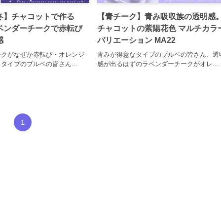
冬】チャコットで作る
【青チーク】青み吸収族の透明感
ベンダーチークで赤転び
チャコットの紫陽花色 マルチカラ
感
バリエーション MA22
ークがなぜか赤転び・オレンジ
青みが得意なタイプのブルベの皆さん、透
タイプのブルベの皆さん...
感が出るはずのラベンダーチークがオレ...
1