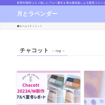
世界80都市コスメ旅したブルベ夏冬＆青み吸収族による愛用コスメ
月とラベンダー
ホーム
チャコット
チャコット
– tag –