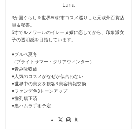
Luna
3か国ぐらし＆世界80都市コスメ巡りした元欧州百貨店
員＆秘書。
5才でルノワールのイレーヌ嬢に恋してから、印象派女
子の透明感を目指しています。
♥ブルベ夏冬
（ブライトサマー・クリアウィンター）
♥青み吸収族
♥人気のコスメがなぜか似合わない
♥世界中の美女を接客&美容情報交換
♥ファンデ色3トーンアップ
♥歯列矯正済
♥裏ハムラ手術予定