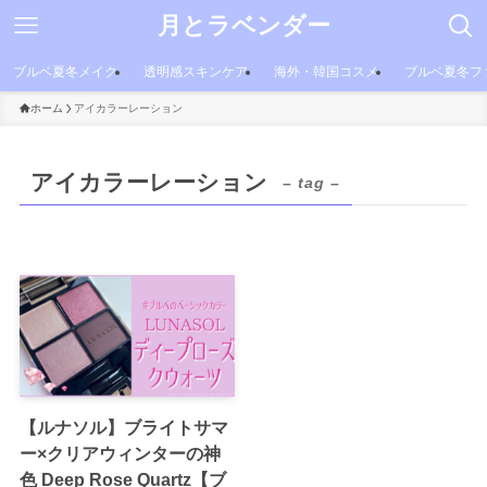
月とラベンダー
ブルベ夏冬メイク
透明感スキンケア
海外・韓国コスメ
ブルベ夏冬フ
ホーム
アイカラーレーション
アイカラーレーション
– tag –
【ルナソル】ブライトサマ
ー×クリアウィンターの神
色 Deep Rose Quartz【ブ