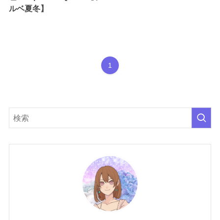
ルベ夏冬】
1